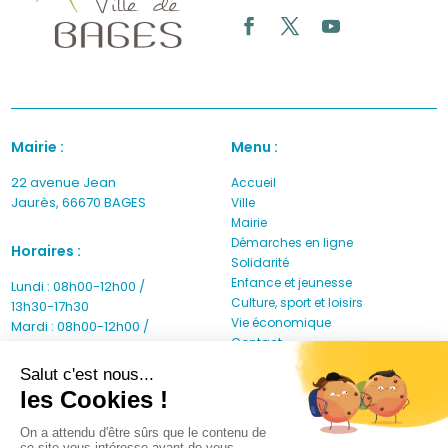
Facebook
Twitter
YouTube
Mairie :
Menu :
22 avenue Jean
Accueil
Jaurès, 66670 BAGES
Ville
Mairie
Démarches en ligne
Horaires :
Solidarité
Enfance et jeunesse
Lundi : 08h00-12h00 /
Culture, sport et loisirs
13h30-17h30
Vie économique
Mardi : 08h00-12h00 /
Contact
13h30-17h30
Mercredi : 08h00-12h00 /
13h30-17h30
Jeudi : 08h00-12h00
Vendredi : 08h00-12h00 /
13h30-16h30