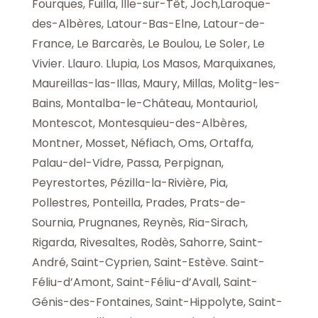
Fourques, Fuilla, Ille-sur-Têt, Joch,Laroque-
des-Albères, Latour-Bas-Elne, Latour-de-
France, Le Barcarès, Le Boulou, Le Soler, Le
Vivier. Llauro. Llupia, Los Masos, Marquixanes,
Maureillas-las-Illas, Maury, Millas, Molitg-les-
Bains, Montalba-le-Château, Montauriol,
Montescot, Montesquieu-des-Albères,
Montner, Mosset, Néfiach, Oms, Ortaffa,
Palau-del-Vidre, Passa, Perpignan,
Peyrestortes, Pézilla-la-Rivière, Pia,
Pollestres, Ponteilla, Prades, Prats-de-
Sournia, Prugnanes, Reynès, Ria-Sirach,
Rigarda, Rivesaltes, Rodès, Sahorre, Saint-
André, Saint-Cyprien, Saint-Estève. Saint-
Féliu-d’Amont, Saint-Féliu-d’Avall, Saint-
Génis-des-Fontaines, Saint-Hippolyte, Saint-