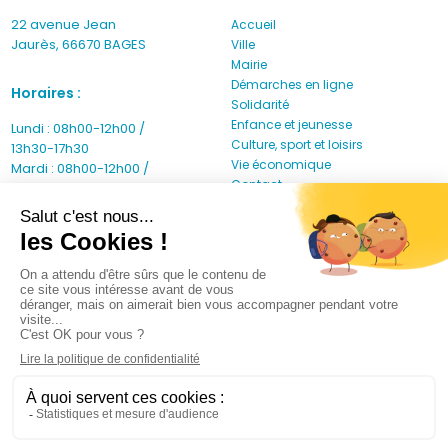
22 avenue Jean
Accueil
Jaurès, 66670 BAGES
Ville
Mairie
Démarches en ligne
Horaires :
Solidarité
Enfance et jeunesse
Lundi : 08h00-12h00 /
Culture, sport et loisirs
13h30-17h30
Vie économique
Mardi : 08h00-12h00 /
Contact
13h30-17h30
Mercredi : 08h00-12h00 /
13h30-17h30
Jeudi : 08h00-12h00
Vendredi : 08h00-12h00 /
13h30-16h30
Samedi fermé
Dimanche fermé
Jours fériés fermé