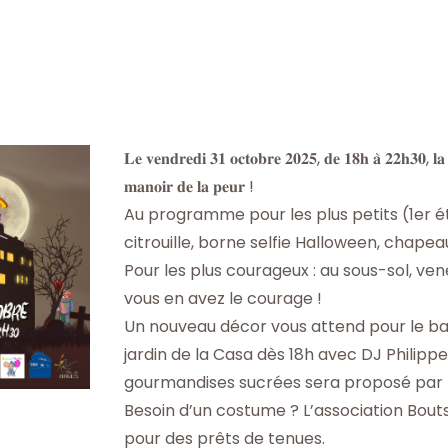
𝐋𝐞 𝐯𝐞𝐧𝐝𝐫𝐞𝐝𝐢 𝟑𝟏 𝐨𝐜𝐭𝐨𝐛𝐫𝐞 𝟐𝟎𝟐𝟓, 𝐝𝐞 𝟏𝟖𝐡 𝐚̀ 𝟐𝟐𝐡𝟑𝟎, 𝐥
𝐦𝐚𝐧𝐨𝐢𝐫 𝐝𝐞 𝐥𝐚 𝐩𝐞𝐮𝐫 !
Au programme pour les plus petits (1er ét
citrouille, borne selfie Halloween, chapeau
Pour les plus courageux : au sous-sol, vene
vous en avez le courage !
Un nouveau décor vous attend pour le bal 
jardin de la Casa dès 18h avec DJ Philipp
gourmandises sucrées sera proposé par l’
Besoin d’un costume ? L’association Bouts
pour des prêts de tenues.