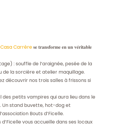

Casa Carrère
𝐬𝐞 𝐭𝐫𝐚𝐧𝐬𝐟𝐨𝐫𝐦𝐞 𝐞𝐧 𝐮𝐧 𝐯𝐞́𝐫𝐢𝐭𝐚𝐛𝐥𝐞
age) : souffle de l’araignée, pesée de la
 de la sorcière et atelier maquillage.
z découvrir nos trois salles à frissons si
des petits vampires qui aura lieu dans le
e. Un stand buvette, hot-dog et
association Bouts d’Ficelle.
 d’Ficelle vous accueille dans ses locaux